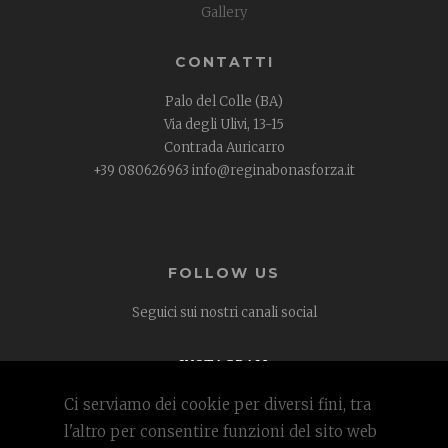
Gallery
CONTATTI
Palo del Colle (BA)
Via degli Ulivi, 13-15
Contrada Auricarro
+39 080626963 info@reginabonasforza.it
FOLLOW US
Seguici sui nostri canali social
INSTAGRAM
FACEBOOK
Ci serviamo dei cookie per diversi fini, tra
l'altro per consentire funzioni del sito web
Regina Bona Sforza Ricevimenti