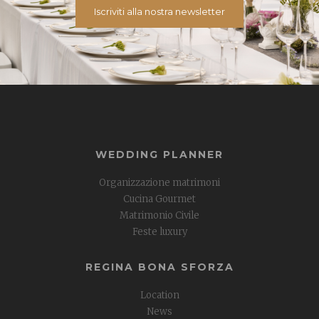
Iscriviti alla nostra newsletter
WEDDING PLANNER
Organizzazione matrimoni
Cucina Gourmet
Matrimonio Civile
Feste luxury
REGINA BONA SFORZA
Location
News